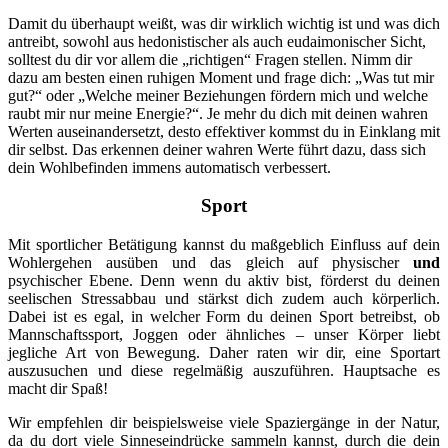
Damit du überhaupt weißt, was dir wirklich wichtig ist und was dich
antreibt, sowohl aus hedonistischer als auch eudaimonischer Sicht,
solltest du dir vor allem die „richtigen“ Fragen stellen. Nimm dir
dazu am besten einen ruhigen Moment und frage dich: „Was tut mir
gut?“ oder „Welche meiner Beziehungen fördern mich und welche
raubt mir nur meine Energie?“. Je mehr du dich mit deinen wahren
Werten auseinandersetzt, desto effektiver kommst du in Einklang mit
dir selbst. Das erkennen deiner wahren Werte führt dazu, dass sich
dein Wohlbefinden immens automatisch verbessert.
Sport
Mit sportlicher Betätigung kannst du maßgeblich Einfluss auf dein
Wohlergehen ausüben und das gleich auf physischer
und
psychischer Ebene. Denn wenn du aktiv bist, förderst du deinen
seelischen Stressabbau und stärkst dich zudem auch körperlich.
Dabei ist es egal, in welcher Form du deinen Sport betreibst, ob
Mannschaftssport, Joggen oder ähnliches – unser Körper liebt
jegliche Art von Bewegung. Daher raten wir dir, eine Sportart
auszusuchen und diese regelmäßig auszuführen. Hauptsache es
macht dir Spaß!
Wir empfehlen dir beispielsweise viele Spaziergänge in der Natur,
da du dort viele Sinneseindrücke sammeln kannst, durch die dein