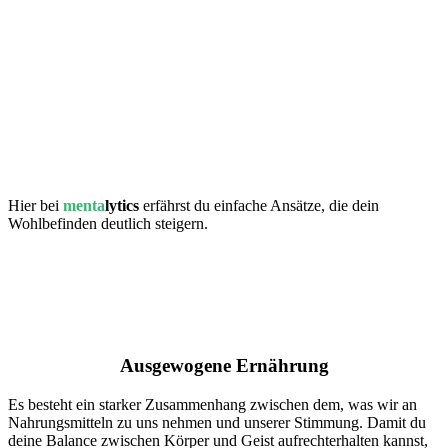
– Ein positiver, geistiger Zustand entwickelt sich
–
Innere Ausgeglichenheit
– Mehr Freude im Leben
– Gesünderes Verhältnis zwischen Körper und Geist
– Du erkennst, was dir wirklich wichtig ist
Klingt doch erstrebenswert, nicht wahr?
Hier bei
menta
lytics
erfährst du einfache Ansätze, die dein
Wohlbefinden deutlich steigern.
Kommen wir nun zu fünf Tipps, wie du
HEUTE NOCH anfangen kannst, dein
Wohlbefinden zu verbessern!
Ausgewogene Ernährung
Es besteht ein starker Zusammenhang zwischen dem, was wir an
Nahrungsmitteln zu uns nehmen und unserer Stimmung. Damit du
deine Balance zwischen Körper und Geist aufrechterhalten kannst,