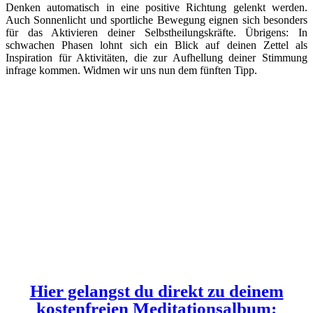
Denken automatisch in eine positive Richtung gelenkt werden.
Auch Sonnenlicht und sportliche Bewegung eignen sich besonders
für das Aktivieren deiner Selbstheilungskräfte. Übrigens: In
schwachen Phasen lohnt sich ein Blick auf deinen Zettel als
Inspiration für Aktivitäten, die zur Aufhellung deiner Stimmung
infrage kommen. Widmen wir uns nun dem fünften Tipp.
Meditation
Es ist klar, dass das eigene Wohlbefinden nicht dauerhaft auf einem
Allzeithoch bleiben kann, doch die gute Nachricht ist, dass du aktiv
etwas machen kannst, um deinen „Normalzustand“ auf eine deutlich
bessere Ebene zu bringen. Mit Meditation wird es dir gelingen, dich
noch effektiver zu entspannen und damit Einfluss auf deinen Schlaf
und dein Stresslevel zu nehmen. Damit du die oben bereits
erwähnten Tipps noch wirksamer umsetzen kannst, empfehlen wir
dir jetzt noch ein Hilfsmittel, mit dem du dein Wohlbefinden spürbar
verbessern wirst: Das Meditationsprogramm von
neobeats®
.
Überzeuge dich am besten selbst und beginne noch heute, dein
Wohlbefinden zu verbessern.
Hier gelangst du direkt zu deinem
kostenfreien Meditationsalbum: